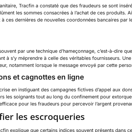
itaire, Tracfin a constaté que des fraudeurs se sont insér
indûment les sommes consacrées à l’achat de ces produits. Ai
nt à ces dernières de nouvelles coordonnées bancaires par l
s souvent par une technique d’hameçonnage, c’est-à-dire que 
t à s’y méprendre à celle des véritables fournisseurs. Une 
sseur, notamment lorsque le message envoyé par cette pers
ns et cagnottes en ligne
rise en instiguant des campagnes fictives d’appel aux dons, 
vers les soignants tout au long du confinement pour extorque
ficace pour les fraudeurs pour percevoir l’argent provenant
fier les escroqueries
racfin explique que certains indices souvent présents dans c