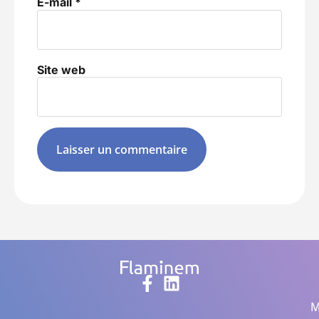
E-mail
*
Site web
Alternative:
M