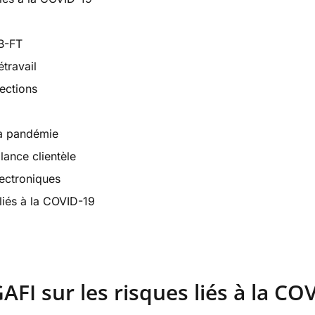
CB-FT
étravail
ections
la pandémie
lance clientèle
lectroniques
liés à la COVID-19
AFI sur les risques liés à la CO