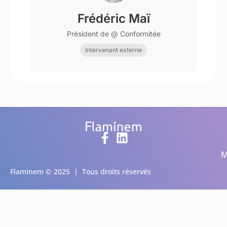
Frédéric Maï
Président de @ Conformitée
Intervenant externe
M
Flaminem © 2025 | Tous droits réservés