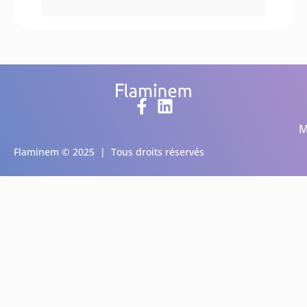
M
Flaminem © 2025 | Tous droits réservés